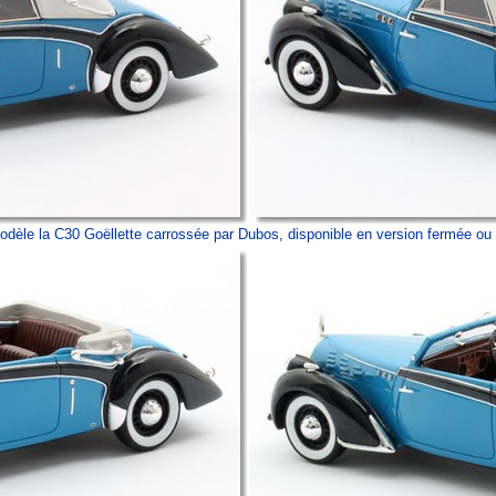
odèle la C30 Goëllette carrossée par Dubos, disponible en version fermée ou 